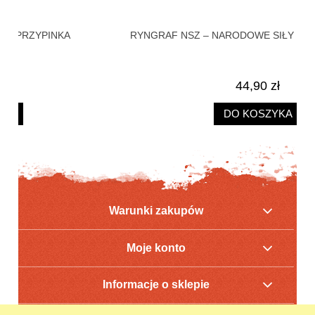
RYNGRAF NSZ – NARODOWE SIŁY ZBROJNE + KARTA
HE
44,90 zł
DO KOSZYKA
Warunki zakupów
Moje konto
Informacje o sklepie