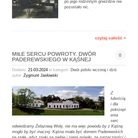
po jego rodzinnym gnieździe nie
pozostało nic.
czytaj całość »
MIŁE SERCU POWROTY. DWÓR
0
PADEREWSKIEGO W KĄŚNEJ
Dodano:
21-03-2024
w kategorii:
Dwór polski wczoraj i dziś
autor:
Zygmunt Jasłowski
Z
lubością
i dla
pokrzepi
enia
serc
odwiedzamy Żelazową Wolę, nie ma więc powodu by z Kąśną
mogło by być inaczej. Kąśna miała być domem Paderewskich
na stałe, gdyż znaki na niebie i ziemi mówiły, że sprzeczności i