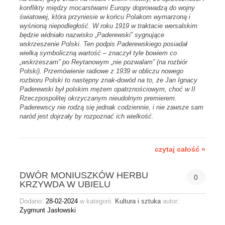
konflikty między mocarstwami Europy doprowadzą do wojny
światowej, która przyniesie w końcu Polakom wymarzoną i
wyśnioną niepodległość. W roku 1919 w traktacie wersalskim
będzie widniało nazwisko „Paderewski” sygnujące
wskrzeszenie Polski. Ten podpis Paderewskiego posiadał
wielką symboliczną wartość – znaczył tyle bowiem co
„wskrzeszam” po Reytanowym „nie pozwalam” (na rozbiór
Polski). Przemówienie radiowe z 1939 w obliczu nowego
rozbioru Polski to następny znak-dowód na to, że Jan Ignacy
Paderewski był polskim mężem opatrznościowym, choć w II
Rzeczpospolitej okrzyczanym nieudolnym premierem.
Paderewscy nie rodzą się jednak codziennie, i nie zawsze sam
naród jest dojrzały by rozpoznać ich wielkość.
czytaj całość »
DWÓR MONIUSZKÓW HERBU
0
KRZYWDA W UBIELU
Dodano:
28-02-2024
w kategorii:
Kultura i sztuka
autor:
Zygmunt Jasłowski