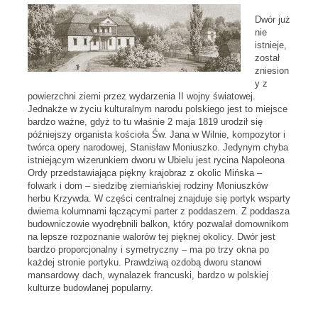
Dwór już
nie
istnieje,
został
zniesion
y z
powierzchni ziemi przez wydarzenia II wojny światowej.
Jednakże w życiu kulturalnym narodu polskiego jest to miejsce
bardzo ważne, gdyż to tu właśnie 2 maja 1819 urodził się
późniejszy organista kościoła Św. Jana w Wilnie, kompozytor i
twórca opery narodowej, Stanisław Moniuszko. Jedynym chyba
istniejącym wizerunkiem dworu w Ubielu jest rycina Napoleona
Ordy przedstawiająca piękny krajobraz z okolic Mińska –
folwark i dom – siedzibę ziemiańskiej rodziny Moniuszków
herbu Krzywda. W części centralnej znajduje się portyk wsparty
dwiema kolumnami łączącymi parter z poddaszem. Z poddasza
budowniczowie wyodrębnili balkon, który pozwalał domownikom
na lepsze rozpoznanie walorów tej pięknej okolicy. Dwór jest
bardzo proporcjonalny i symetryczny – ma po trzy okna po
każdej stronie portyku. Prawdziwą ozdobą dworu stanowi
mansardowy dach, wynalazek francuski, bardzo w polskiej
kulturze budowlanej popularny.