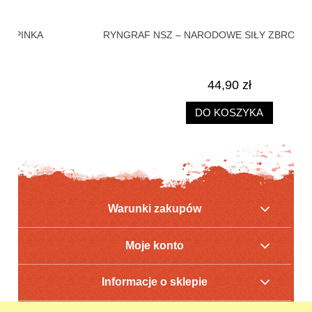
RYNGRAF NSZ – NARODOWE SIŁY ZBROJNE + KARTA
HE
44,90 zł
DO KOSZYKA
Warunki zakupów
Moje konto
Informacje o sklepie