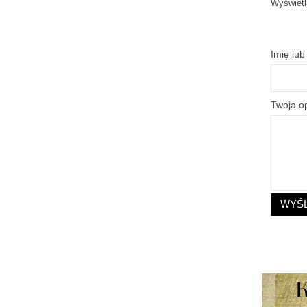
Wyświetl
Imię lu
Twoja op
WYŚL