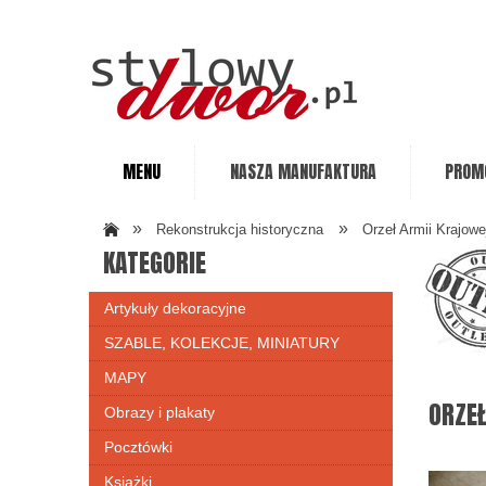
MENU
NASZA MANUFAKTURA
PROM
»
»
Rekonstrukcja historyczna
Orzeł Armii Krajowej
KATEGORIE
Artykuły dekoracyjne
SZABLE, KOLEKCJE, MINIATURY
MAPY
ORZEŁ
Obrazy i plakaty
Pocztówki
Książki