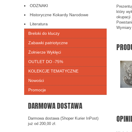
ODZNAKI
Prezentu
który wy
Historyczne Kokardy Narodowe
okupacji 
Powstani
Literatura
Wymiary 
Breloki do kluczy
Zabawki patriotyczne
PROD
Żołnierze Wyklęci
OUTLET DO -75%
KOLEKCJE TEMATYCZNE
Nowości
Promocje
DARMOWA DOSTAWA
OPINI
Darmowa dostawa (Shoper Kurier InPost)
już od 200,00 zł.