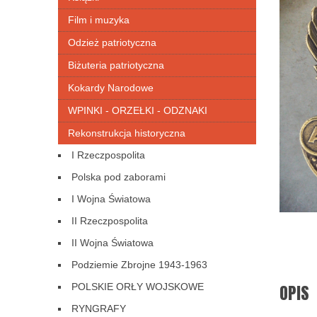
Film i muzyka
Odzież patriotyczna
Biżuteria patriotyczna
Kokardy Narodowe
WPINKI - ORZEŁKI - ODZNAKI
Rekonstrukcja historyczna
I Rzeczpospolita
Polska pod zaborami
I Wojna Światowa
II Rzeczpospolita
II Wojna Światowa
Podziemie Zbrojne 1943-1963
OPIS
POLSKIE ORŁY WOJSKOWE
RYNGRAFY