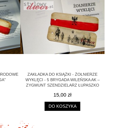
NARODOWE
ZAKŁADKA DO KSIĄŻKI - ŻOŁNIERZE
KOŚCIUS
GA"
WYKLĘCI - 5 BRYGADA WILEŃSKA AK –
ZYGMUNT SZENDZIELARZ ŁUPASZKO
15,00 zł
DO KOSZYKA