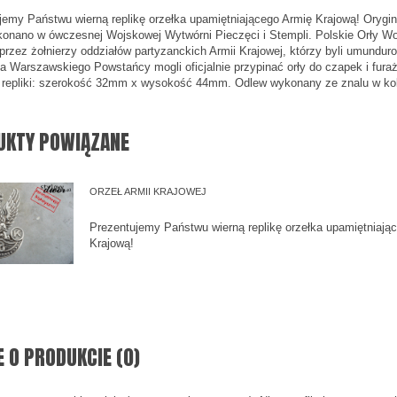
jemy Państwu wierną replikę orzełka upamiętniającego Armię Krajową! Orygin
konano w ówczesnej Wojskowej Wytwórni Pieczęci i Stempli. Polskie Orły W
przez żołnierzy oddziałów partyzanckich Armii Krajowej, którzy byli umunduro
a Warszawskiego Powstańcy mogli oficjalnie przypinać orły do czapek i fur
repliki: szerokość 32mm x wysokość 44mm. Odlew wykonany ze znalu w kolo
UKTY POWIĄZANE
ORZEŁ ARMII KRAJOWEJ
Prezentujemy Państwu wierną replikę orzełka upamiętniają
Krajową!
E O PRODUKCIE (0)