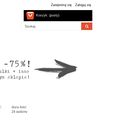
Zarejestruj się
Zaloguj się
Koszyk:
(pusty)
ć:
duża ilość
:
24 godziny