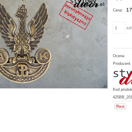
17
Cena:
szt
Ocena:
Producent:
Kod produk
425BB_201