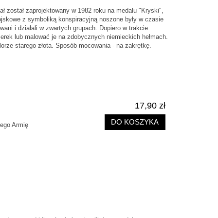
ał został zaprojektowany w 1982 roku na medalu "Kryski",
ojskowe z symboliką konspiracyjną noszone były w czasie
wani i działali w zwartych grupach. Dopiero w trakcie
ażerek lub malować je na zdobycznych niemieckich hełmach.
rze starego złota. Sposób mocowania - na zakrętkę.
17,90 zł
DO KOSZYKA
cego Armię