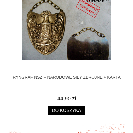
RYNGRAF NSZ – NARODOWE SIŁY ZBROJNE + KARTA
HE
44,90 zł
DO KOSZYKA