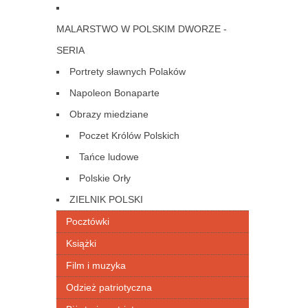
MALARSTWO W POLSKIM DWORZE -
SERIA
Portrety sławnych Polaków
Napoleon Bonaparte
Obrazy miedziane
Poczet Królów Polskich
Tańce ludowe
Polskie Orły
ZIELNIK POLSKI
Pocztówki
Książki
Film i muzyka
Odzież patriotyczna