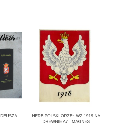
ADEUSZA
HERB POLSKI ORZEŁ WZ 1919 NA
ZAKŁADKA 
DREWNIE A7 - MAGNES
SIŁ