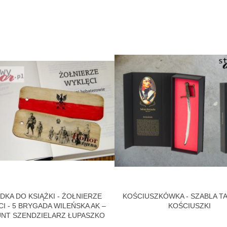
DKA DO KSIĄŻKI - ŻOŁNIERZE
KOŚCIUSZKÓWKA - SZABLA T
I - 5 BRYGADA WILEŃSKA AK –
KOŚCIUSZKI
NT SZENDZIELARZ ŁUPASZKO