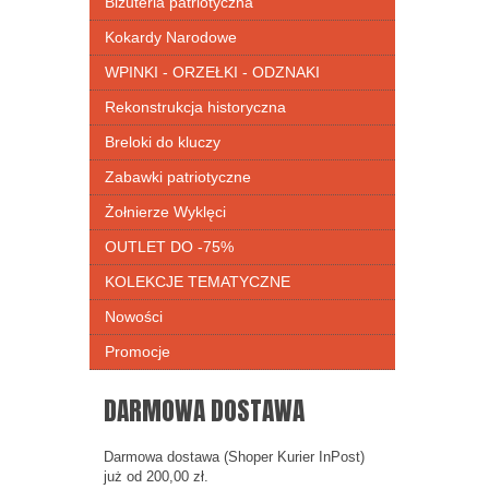
Biżuteria patriotyczna
Kokardy Narodowe
WPINKI - ORZEŁKI - ODZNAKI
Rekonstrukcja historyczna
Breloki do kluczy
Zabawki patriotyczne
Żołnierze Wyklęci
OUTLET DO -75%
KOLEKCJE TEMATYCZNE
Nowości
Promocje
DARMOWA DOSTAWA
Darmowa dostawa (Shoper Kurier InPost)
już od 200,00 zł.