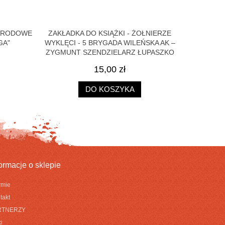
NARODOWE
ZAKŁADKA DO KSIĄŻKI - ŻOŁNIERZE
KOŚCIUS
GA"
WYKLĘCI - 5 BRYGADA WILEŃSKA AK –
ZYGMUNT SZENDZIELARZ ŁUPASZKO
15,00 zł
DO KOSZYKA
formacje o sklepie
irmie
takt
RTNERZY
i