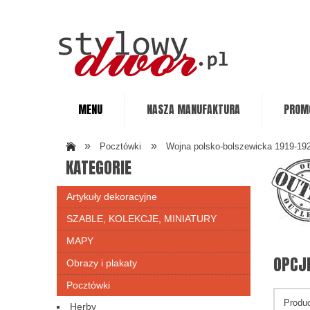
MENU
NASZA MANUFAKTURA
PROM
»
»
Pocztówki
Wojna polsko-bolszewicka 1919-19
KATEGORIE
Artykuły dekoracyjne
SZABLE, KOLEKCJE, MINIATURY
MAPY
OPCJ
Obrazy i plakaty
Pocztówki
Produc
Herby