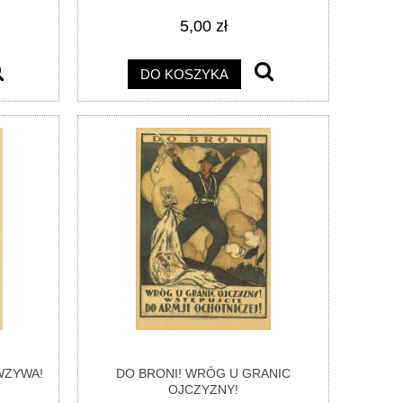
5,00 zł
DO KOSZYKA
WZYWA!
DO BRONI! WRÓG U GRANIC
OJCZYZNY!