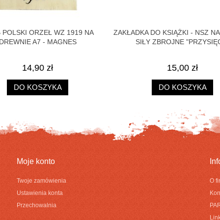
 POLSKI ORZEŁ WZ 1919 NA
ZAKŁADKA DO KSIĄŻKI - NSZ 
DREWNIE A7 - MAGNES
SIŁY ZBROJNE "PRZYSIĘ
14,90 zł
15,00 zł
DO KOSZYKA
DO KOSZYKA
Moje konto
In
Twoje zamówienia
O f
Ustawienia konta
Kon
Przechowalnia
PA
Link