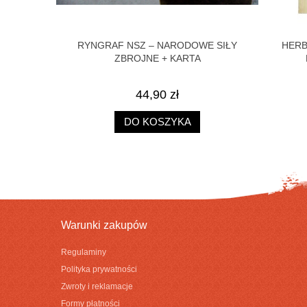
RZYPINKA
RYNGRAF NSZ – NARODOWE SIŁY
HERB
ZBROJNE + KARTA
44,90 zł
DO KOSZYKA
Warunki zakupów
Regulaminy
Polityka prywatności
Zwroty i reklamacje
Formy płatności