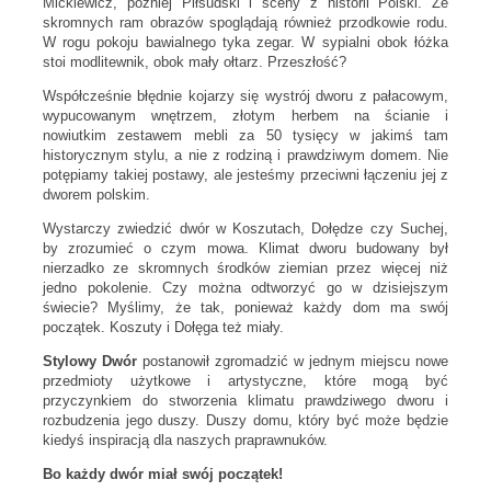
Mickiewicz, później Piłsudski i sceny z historii Polski. Ze
skromnych ram obrazów spoglądają również przodkowie rodu.
W rogu pokoju bawialnego tyka zegar. W sypialni obok łóżka
stoi modlitewnik, obok mały ołtarz. Przeszłość?
Współcześnie błędnie kojarzy się wystrój dworu z pałacowym,
wypucowanym wnętrzem, złotym herbem na ścianie i
nowiutkim zestawem mebli za 50 tysięcy w jakimś tam
historycznym stylu, a nie z rodziną i prawdziwym domem. Nie
potępiamy takiej postawy, ale jesteśmy przeciwni łączeniu jej z
dworem polskim.
Wystarczy zwiedzić dwór w Koszutach, Dołędze czy Suchej,
by zrozumieć o czym mowa. Klimat dworu budowany był
nierzadko ze skromnych środków ziemian przez więcej niż
jedno pokolenie. Czy można odtworzyć go w dzisiejszym
świecie? Myślimy, że tak, ponieważ każdy dom ma swój
początek. Koszuty i Dołęga też miały.
Stylowy Dwór
postanowił zgromadzić w jednym miejscu nowe
przedmioty użytkowe i artystyczne, które mogą być
przyczynkiem do stworzenia klimatu prawdziwego dworu i
rozbudzenia jego duszy. Duszy domu, który być może będzie
kiedyś inspiracją dla naszych praprawnuków.
Bo każdy dwór miał swój początek!