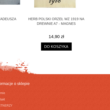
ADEUSZA
HERB POLSKI ORZEŁ WZ 1919 NA
ZAKŁADKA 
DREWNIE A7 - MAGNES
SIŁ
14,90 zł
DO KOSZYKA
formacje o sklepie
irmie
takt
RTNERZY