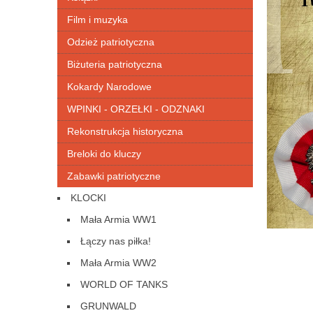
Film i muzyka
Odzież patriotyczna
Biżuteria patriotyczna
Kokardy Narodowe
WPINKI - ORZEŁKI - ODZNAKI
Rekonstrukcja historyczna
Breloki do kluczy
Zabawki patriotyczne
KLOCKI
Mała Armia WW1
Łączy nas piłka!
Mała Armia WW2
WORLD OF TANKS
GRUNWALD