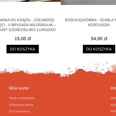
DKA DO KSIĄŻKI - ŻOŁNIERZE
KOŚCIUSZKÓWKA - SZABLA T
I - 5 BRYGADA WILEŃSKA AK –
KOŚCIUSZKI
NT SZENDZIELARZ ŁUPASZKO
15,00 zł
54,90 zł
DO KOSZYKA
DO KOSZYKA
Moje konto
In
Twoje zamówienia
O f
Ustawienia konta
Kon
Przechowalnia
PA