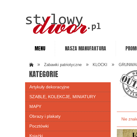
MENU
NASZA MANUFAKTURA
PROM
»
»
»
Zabawki patriotyczne
KLOCKI
GRUNWA
KATEGORIE
Artykuły dekoracyjne
SZABLE, KOLEKCJE, MINIATURY
MAPY
Obrazy i plakaty
Nie znal
Pocztówki
Książki