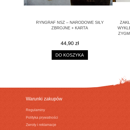
RZYPINKA
RYNGRAF NSZ – NARODOWE SIŁY
ZAKŁA
ZBROJNE + KARTA
WYKLĘC
ZYGMU
44,90 zł
DO KOSZYKA
Warunki zakupów
Regulaminy
Polityka prywatności
Zwroty i reklamacje