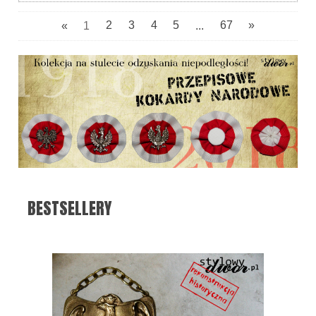
«
1
2
3
4
5
...
67
»
BESTSELLERY